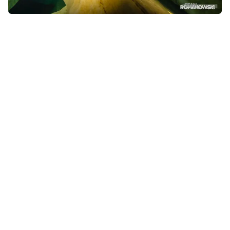
Mit 🫶🏻 gebaut von
@fred.scubagedoven
.